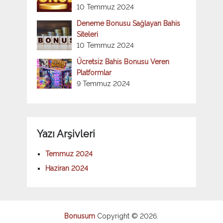
10 Temmuz 2024
Deneme Bonusu Sağlayan Bahis
Siteleri
10 Temmuz 2024
Ücretsiz Bahis Bonusu Veren
Platformlar
9 Temmuz 2024
Yazı Arşivleri
Temmuz 2024
Haziran 2024
Bonusum
Copyright © 2026.