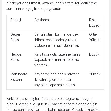
bir değerlendirilmesi, kazançlı bahis stratejileri geliştirme
sürecinin vazgeçilmez parçalarıdır.
Strateji
Açıklama
Risk
Düzeyi
Değer
Bahsin olasılıklarının gerçek
Orta-
Bahisi
ihtimallerden daha yüksek
Yüksek
olduğuna inanılan durumlar.
Hedge
Karşıt sonuçlar üzerine bahis
Düşük
Bahisi
yaparak riski minimize etme
yöntemi.
Martingale
Kaybettiğinde bahis miktarını
Yüksek
Sistemi
iki katına çıkararak olası
kayıpları kapatma stratejisi.
Farklı bahis stratejileri, farklı türde bahisçiler için uygun
olabilir; örneğin, düşük riskli yatırımları tercih edenler için
hedge bahisi veya arbitraj bahisi idealdir. Yüksek riski göze