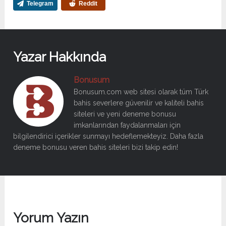
Telegram
Reddit
Yazar Hakkında
Bonusum
Bonusum.com web sitesi olarak tüm Türk
bahis severlere güvenilir ve kaliteli bahis
siteleri ve yeni deneme bonusu
imkanlarından faydalanmaları için
bilgilendirici içerikler sunmayı hedeflemekteyiz. Daha fazla
deneme bonusu veren bahis siteleri bizi takip edin!
Yorum Yazın