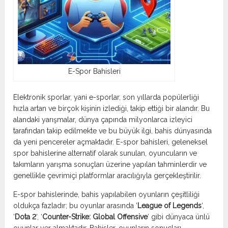
E-Spor Bahisleri
Elektronik sporlar, yani e-sporlar, son yıllarda popülerliği
hızla artan ve birçok kişinin izlediği, takip ettiği bir alandır. Bu
alandaki yarışmalar, dünya çapında milyonlarca izleyici
tarafından takip edilmekte ve bu büyük ilgi, bahis dünyasında
da yeni pencereler açmaktadır. E-spor bahisleri, geleneksel
spor bahislerine alternatif olarak sunulan, oyuncuların ve
takımların yarışma sonuçları üzerine yapılan tahminlerdir ve
genellikle çevrimiçi platformlar aracılığıyla gerçekleştirilir.
E-spor bahislerinde, bahis yapılabilen oyunların çeşitliliği
oldukça fazladır; bu oyunlar arasında ‘
League of Legends
‘,
‘
Dota 2
‘, ‘
Counter-Strike: Global Offensive
‘ gibi dünyaca ünlü