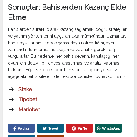
Sonuçlar: Bahislerden Kazanç Elde
Etme
Bahislerden sürekli olarak kazanç sağlamak, doğru stratejileri
ve yatırım yöntemlerini uygulamakla mümkündür. Uzmanlar,
bahis oyunlarının sadece şansa dayalı olmadığını, aynı
zamanda derinlemesine araştırma ve analiz gerektirdiğini
vurgularlar. Bu nedenle, her bahis severin, karşılaştığı her
oyun için detaylı bir öncesi araştırması ve analizi yapması
beklenir. Eğer siz de e-spor bahisleri ile ilgileniyorsanız
aşağıdaki bahis sitelerinden e-spor bahisleri oynayabilirsiniz.
Stake
Tipobet
Mariobet
Paylaş
Tweet
Pin'le
WhatsApp